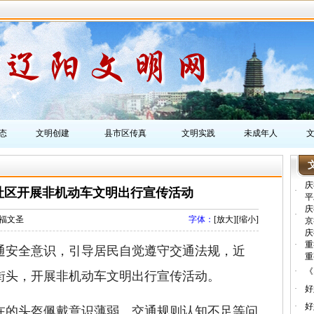
态
文明创建
县市区传真
文明实践
未成年人
庆
社区开展非机动车文明出行宣传活动
·
平
庆
·
福文圣
字体：
[
放大
][
缩小
]
京
庆
·
重
通安全意识，引导居民自觉遵守交通法规，近
重
·
《
街头，开展非机动车文明出行宣传活动。
·
好
·
好
的头盔佩戴意识薄弱、交通规则认知不足等问