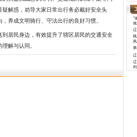
答疑解惑，劝导大家日常出行务必戴好安全头
“
为，养成文明骑行、守法出行的良好习惯。
·
戏
·
辽
到居民身边，有效提升了辖区居民的交通安全
线
·
风
的理解与认同。
·
第
·
辽
辽
·
列