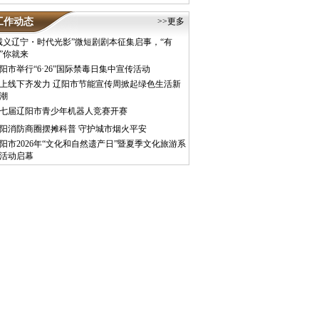
工作动态
>>更多
诚义辽宁・时代光影”微短剧剧本征集启事，“有
”你就来
阳市举行“6·26”国际禁毒日集中宣传活动
上线下齐发力 辽阳市节能宣传周掀起绿色生活新
潮
七届辽阳市青少年机器人竞赛开赛
阳消防商圈摆摊科普 守护城市烟火平安
阳市2026年“文化和自然遗产日”暨夏季文化旅游系
活动启幕