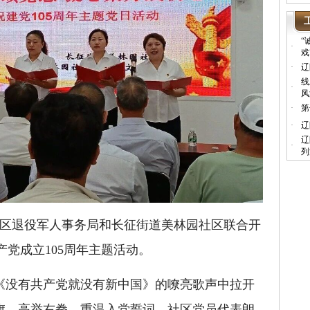
“
·
戏
·
辽
线
·
风
·
第
·
辽
辽
·
列
伟区退役军人事务局和长征街道美林园社区联合开
产党成立105周年主题活动。
没有共产党就没有新中国》的嘹亮歌声中拉开
旗，高举右拳，重温入党誓词。社区党员代表朗