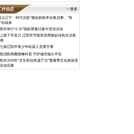
工作动态
>>更多
诚义辽宁・时代光影”微短剧剧本征集启事，“有
”你就来
阳市举行“6·26”国际禁毒日集中宣传活动
上线下齐发力 辽阳市节能宣传周掀起绿色生活新
潮
七届辽阳市青少年机器人竞赛开赛
阳消防商圈摆摊科普 守护城市烟火平安
阳市2026年“文化和自然遗产日”暨夏季文化旅游系
活动启幕