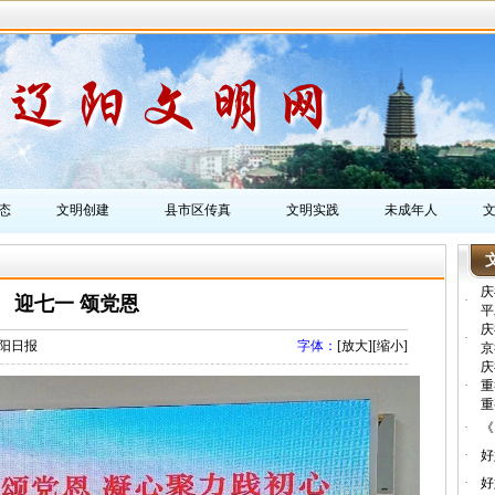
态
文明创建
县市区传真
文明实践
未成年人
庆
迎七一 颂党恩
·
平
庆
·
阳日报
字体：
[
放大
][
缩小
]
京
庆
·
重
重
·
《
·
好
·
好